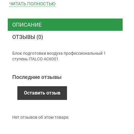
ЧИТАТЬ ПОЛНОСТЬЮ
ТК “Justin”
Курьером
ТК ”УкрПочта”
ОПИСАНИЕ
ОТЗЫВЫ (0)
Оплата
Блок подготовки воздуха профессиональный 1
Наличными
ступень ITALCO AC6001
Наложенный платеж (при получении)
Оплата картой Visa, Mastercard - LiqPay
Последние отзывы
Приватбанк
Безналичный расчет (с НДС)
Оставить отзыв
Гарантия
Нет отзывов об этом товаре.
12 месяцев
официальной гарантии от
производителя