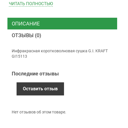
ЧИТАТЬ ПОЛНОСТЬЮ
ТК “Justin”
Курьером
ТК ”УкрПочта”
ОПИСАНИЕ
ОТЗЫВЫ (0)
Оплата
Инфракрасная коротковолновая сушка G.I. KRAFT
Наличными
GI15113
Наложенный платеж (при получении)
Оплата картой Visa, Mastercard - LiqPay
Последние отзывы
Приватбанк
Безналичный расчет (с НДС)
Оставить отзыв
Гарантия
Нет отзывов об этом товаре.
12 месяцев
официальной гарантии от
производителя