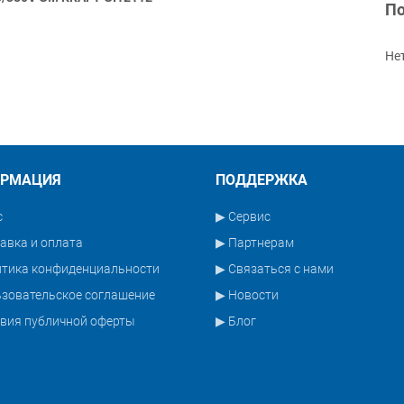
По
Не
РМАЦИЯ
ПОДДЕРЖКА
с
▶ Сервис
авка и оплата
▶ Партнерам
итика конфиденциальности
▶ Связаться с нами
зовательское соглашение
▶ Новости
вия публичной оферты
▶ Блог