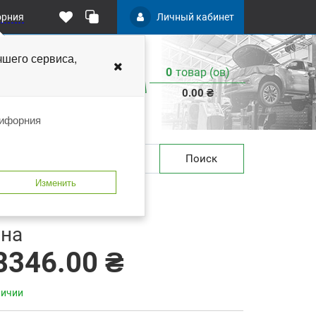
орния
Личный кабинет
чшего
сервиса,
0
товар (ов)
:
0.00 ₴
лифорния
Поиск
Изменить
 закладки
В сравнение
на
8346.00 ₴
личии