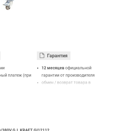
Гарантия
ми
12 месяцев
официальной
ый платеж (при
гарантии от производителя
обмен / возврат товара в
ртой Visa,
течение 14 дней
LiqPay
нк
ый расчет (с
/380V G.I. KRAFT GI12112