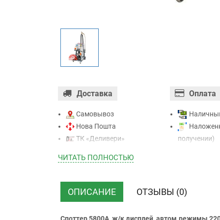
Доставка
Оплата
Самовывоз
Наличны
Нова Пошта
Наложенн
ТК «Деливери»
получении)
ТК «САТ»
Оплата ка
ЧИТАТЬ ПОЛНОСТЬЮ
ТК “Justin”
Mastercard - 
Курьером
Приватба
ТК ”УкрПочта”
Безналичн
ОПИСАНИЕ
ОТЗЫВЫ (0)
НДС)
Споттер 5800A, ж/к дисплей, автом.режимы 220