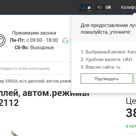
RU
UK
Калиф
€
$
₴
Для предоставление лу
пожалуйста, уточните
Принимаем звонки
Пн-Пт:
с 09:00 - 18:00
Заказать звонок
Сб-Вс:
Выходные
1. Выбранный регион: Ка
2. Удобная валюта: UAH
3. Версия сайта: ru
Подтвердить
ер 5800A, ж/к дисплей, автом.режимы 220/380V G.I. KRAFT GI12112
сплей, автом.режимы
В
Це
12112
3
в на