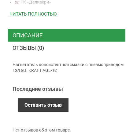
ТК «Деливери»
ТК «САТ»
ЧИТАТЬ ПОЛНОСТЬЮ
ТК “Justin”
Курьером
ТК ”УкрПочта”
ОПИСАНИЕ
ОТЗЫВЫ (0)
Оплата
Нагнетатель консистентной смазки с пневмоприводом
Наличными
12л G.I. KRAFT AGL-12
Наложенный платеж (при получении)
Оплата картой Visa, Mastercard - LiqPay
Последние отзывы
Приватбанк
Безналичный расчет (с НДС)
Оставить отзыв
Гарантия
Нет отзывов об этом товаре.
12 месяцев
официальной гарантии от