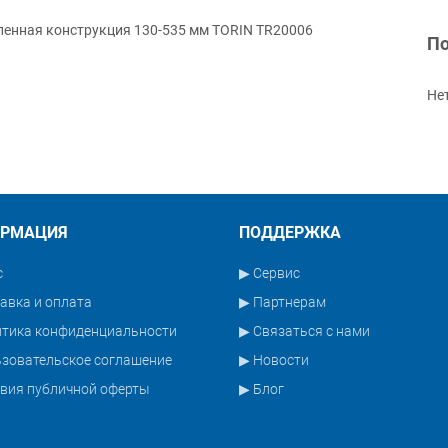
ленная конструкция 130-535 мм TORIN TR20006
По
Не
РМАЦИЯ
ПОДДЕРЖКА
с
▶ Сервис
авка и оплата
▶ Партнерам
итика конфиденциальности
▶ Связаться с нами
зовательское соглашение
▶ Новости
вия публичной оферты
▶ Блог