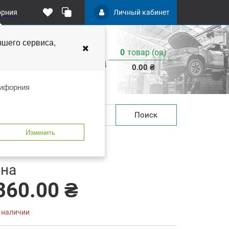
орния
Личный кабинет
чшего
сервиса,
0
товар (ов)
:
0.00 ₴
лифорния
Поиск
Изменить
 закладки
В сравнение
на
360.00 ₴
в наличии