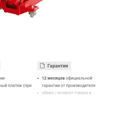
Гарантия
ми
12 месяцев
официальной
ый платеж (при
гарантии от производителя
обмен / возврат товара в
ртой Visa,
течение 14 дней
LiqPay
нк
ый расчет (с