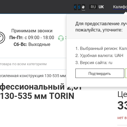
RU
UK
Калиф
€
$
₴
Для предоставление лу
пожалуйста, уточните
Принимаем звонки
Пн-Пт:
с 09:00 - 18:00
Заказать звонок
Сб-Вс:
Выходные
1. Выбранный регион: Ка
2. Удобная валюта: UAH
3. Версия сайта: ru
Подтвердить
усиленная конструкция 130-535 мм TORIN TR20006
фессиональный 2,0т
В
Це
 130-535 мм TORIN
3
нет 