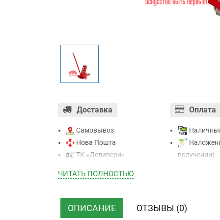
Доставка
Оплата
Самовывоз
Наличны
Нова Пошта
Наложенн
ТК «Деливери»
получении)
ТК «САТ»
Оплата ка
ЧИТАТЬ ПОЛНОСТЬЮ
ТК “Justin”
Mastercard - 
Курьером
Приватба
ТК ”УкрПочта”
Безналичн
ОПИСАНИЕ
ОТЗЫВЫ (0)
НДС)