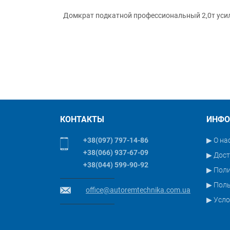
Домкрат подкатной профессиональный 2,0т уси
КОНТАКТЫ
ИНФО
+38(097) 797-14-86
▶ О на
+38(066) 937-67-09
▶ Дост
+38(044) 599-90-92
▶ Пол
▶ Поль
office@autoremtechnika.com.ua
▶ Усло