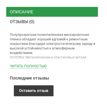
Курьером
ТК ”УкрПочта”
ОПИСАНИЕ
ОТЗЫВЫ (0)
Оплата
Полупрозрачная полиэтиленовая маскировочная
Наличными
пленка обладает хорошей адгезией к ремонтным
Наложенный платеж (при получении)
покрытиям благодаря электростатическому заряду и
высокой устойчивостью к атмосферным
Оплата картой Visa, Mastercard - LiqPay
воздействиям.
Приватбанк
ОСНОВЫ: Металлические и пластиковые детали,
Безналичный расчет (с НДС)
резина, стекло, хромированные поверхности,
ЧИТАТЬ ПОЛНОСТЬЮ
заводские/ремонтные покрытия.
Последние отзывы
Гарантия
12 месяцев
официальной гарантии от
Оставить отзыв
производителя
обмен / возврат товара в течение 14 дней