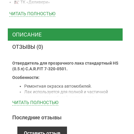
ТК «Деливери»
ТК «САТ»
ЧИТАТЬ ПОЛНОСТЬЮ
ТК “Justin”
Курьером
ТК ”УкрПочта”
ОПИСАНИЕ
ОТЗЫВЫ (0)
Оплата
Отвердитель для прозрачного лака стандартный HS
Наличными
(0.5 л) C.A.R.FIT 7-320-0501.
Наложенный платеж (при получении)
Особенности:
Оплата картой Visa, Mastercard - LiqPay
Ремонтная окраска автомобилей.
Приватбанк
Лак используется для полной и частичной
Безналичный расчет (с НДС)
окраски автомобилей, мотоциклов и
ЧИТАТЬ ПОЛНОСТЬЮ
коммерческого транспорта базовыми
покрытиями на водной основе и на основе
растворителей.
Последние отзывы
Гарантия
12 месяцев
официальной гарантии от
Оставить отзыв