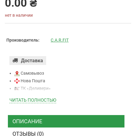
0.00 ₴
нет в наличии
Производитель:
C.A.R.FIT
Доставка
Самовывоз
Нова Пошта
ТК «Деливери»
ТК «САТ»
ЧИТАТЬ ПОЛНОСТЬЮ
ТК “Justin”
Курьером
ТК ”УкрПочта”
ОПИСАНИЕ
ОТЗЫВЫ (0)