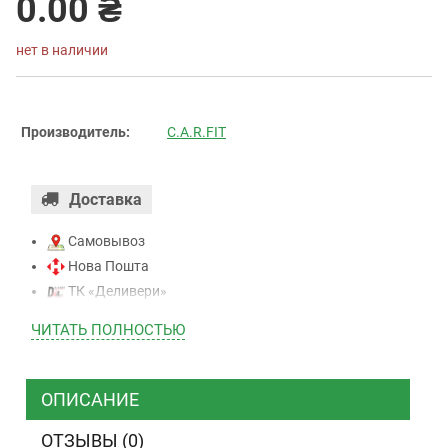
0.00 ₴
нет в наличии
Производитель:
C.A.R.FIT
Доставка
Самовывоз
Нова Пошта
ТК «Деливери»
ТК «САТ»
ЧИТАТЬ ПОЛНОСТЬЮ
ТК “Justin”
Курьером
ТК ”УкрПочта”
ОПИСАНИЕ
ОТЗЫВЫ (0)