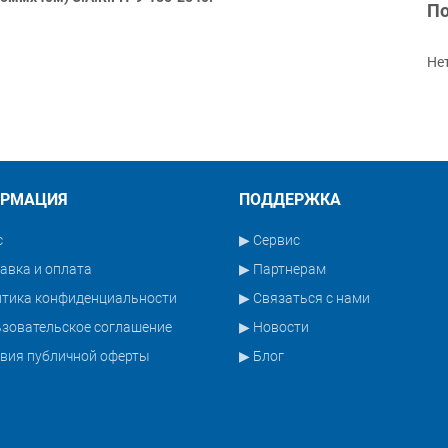
По
Не
РМАЦИЯ
ПОДДЕРЖКА
с
▶ Сервис
авка и оплата
▶ Партнерам
итика конфиденциальности
▶ Связаться с нами
зовательское соглашение
▶ Новости
вия публичной оферты
▶ Блог