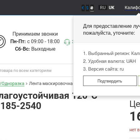
RU
UK
Калиф
€
$
₴
Для предоставление лу
пожалуйста, уточните
Принимаем звонки
Пн-Пт:
с 09:00 - 18:00
Заказать звонок
Сб-Вс:
Выходные
1. Выбранный регион: Ка
2. Удобная валюта: UAH
3. Версия сайта: ru
Подтвердить
/Одноразка
Лента маскировочная влагоустойчивая 120°C (25ммх4
лагоустойчивая 120°C
В
Це
-185-2540
1
нет 