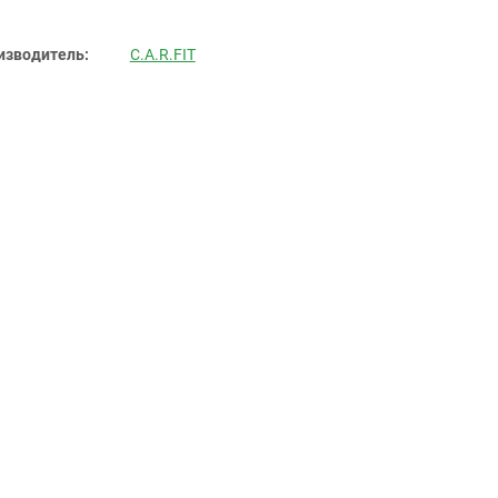
изводитель:
C.A.R.FIT