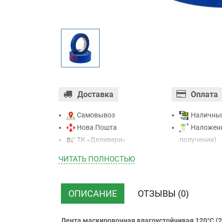
Доставка
Оплата
Самовывоз
Наличны
Нова Пошта
Наложенн
ТК «Деливери»
получении)
ТК «САТ»
Оплата ка
ЧИТАТЬ ПОЛНОСТЬЮ
ТК “Justin”
Mastercard - 
Курьером
Приватба
ТК ”УкрПочта”
Безналичн
ОПИСАНИЕ
ОТЗЫВЫ (0)
НДС)
Лента маскировочная влагоустойчивая 120°C (2