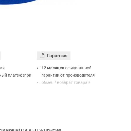
Гарантия
ми
12 месяцев
официальной
ый платеж (при
гарантии от производителя
обмен / возврат товара в
ртой Visa,
течение 14 дней
LiqPay
нк
ый расчет (с
5ммх40м) C.A.R.FIT 9-185-2540.