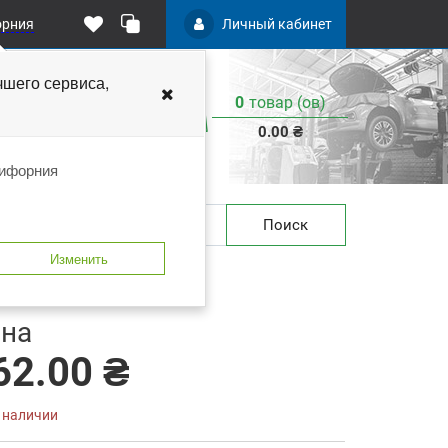
орния
Личный кабинет
чшего
сервиса,
0
товар (ов)
:
0.00 ₴
лифорния
Поиск
Изменить
0м) C.A.R.FIT 9-185-2540
 закладки
В сравнение
на
62.00 ₴
в наличии