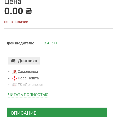
Цена
0.00 ₴
нет в наличии
Производитель:
C.A.R.FIT
Доставка
Самовывоз
Нова Пошта
ТК «Деливери»
ТК «САТ»
ЧИТАТЬ ПОЛНОСТЬЮ
ТК “Justin”
Курьером
ТК ”УкрПочта”
ОПИСАНИЕ