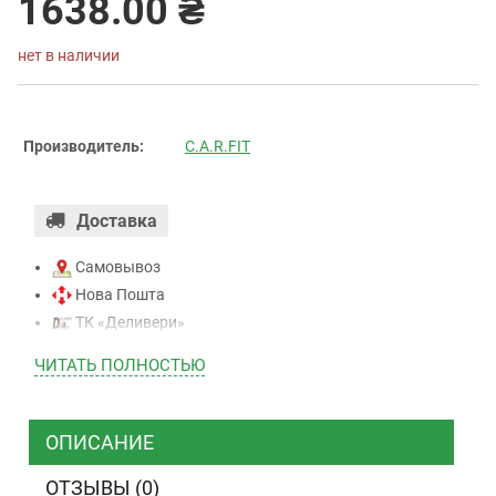
1638.00 ₴
нет в наличии
Производитель:
C.A.R.FIT
Доставка
Самовывоз
Нова Пошта
ТК «Деливери»
ТК «САТ»
ЧИТАТЬ ПОЛНОСТЬЮ
ТК “Justin”
Курьером
ТК ”УкрПочта”
ОПИСАНИЕ
ОТЗЫВЫ (0)