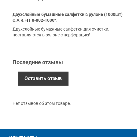
Оплата
Двухслойные бумажные салфетки в рулоне (1000шт)
Наличными
C.A.R.FIT 8-802-1000*.
Наложенный платеж (при получении)
Двухслойные бумажные салфетки для очистки,
Оплата картой Visa, Mastercard - LiqPay
поставляются в рулоне с перфорацией.
Приватбанк
Безналичный расчет (с НДС)
Последние отзывы
Гарантия
Оставить отзыв
12 месяцев
официальной гарантии от
производителя
обмен / возврат товара в течение 14 дней
Нет отзывов об этом товаре.