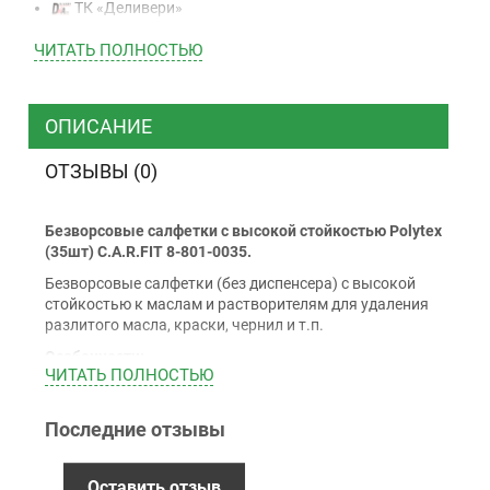
ТК «Деливери»
ТК «САТ»
ЧИТАТЬ ПОЛНОСТЬЮ
ТК “Justin”
Курьером
ТК ”УкрПочта”
ОПИСАНИЕ
ОТЗЫВЫ (0)
Оплата
Безворсовые салфетки с высокой стойкостью Polytex
Наличными
(35шт) C.A.R.FIT 8-801-0035.
Наложенный платеж (при получении)
Безворсовые салфетки (без диспенсера) с высокой
Оплата картой Visa, Mastercard - LiqPay
стойкостью к маслам и растворителям для удаления
Приватбанк
разлитого масла, краски, чернил и т.п.
Безналичный расчет (с НДС)
Особенности:
ЧИТАТЬ ПОЛНОСТЬЮ
Специальная пропитка для повышения
впитывающей способности
Последние отзывы
Гарантия
Высокая впитывающая способность позволяет
ткани впитывать жидкость, в 8 раз
превышающую ее собственный вес.
12 месяцев
официальной гарантии от
Оставить отзыв