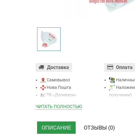
Доставка
Оплата
Самовывоз
Наличны
Нова Пошта
Наложенн
ТК «Деливери»
получении)
ТК «САТ»
Оплата ка
ЧИТАТЬ ПОЛНОСТЬЮ
ТК “Justin”
Mastercard - 
Курьером
Приватба
ТК ”УкрПочта”
Безналичн
ОПИСАНИЕ
ОТЗЫВЫ (0)
НДС)