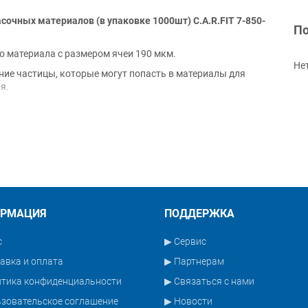
очных материалов (в упаковке 1000шт) C.A.R.FIT 7-850-
По
о материала с размером ячеи 190 мкм.
Не
ие частицы, которые могут попасть в материалы для
я.
териалов на основе органических растворителей.
РМАЦИЯ
ПОДДЕРЖКА
с
▶ Сервис
авка и оплата
▶ Партнерам
итика конфиденциальности
▶ Связаться с нами
зовательское соглашение
▶ Новости