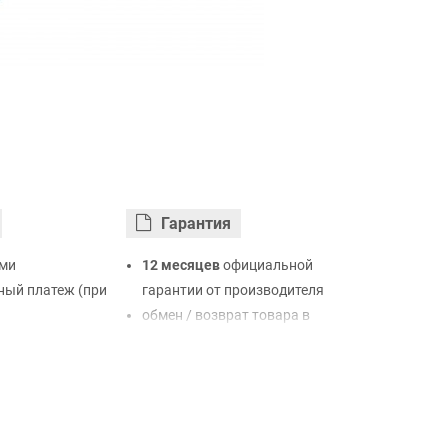
Гарантия
ми
12 месяцев
официальной
ый платеж (при
гарантии от производителя
обмен / возврат товара в
ртой Visa,
течение 14 дней
LiqPay
нк
ый расчет (с