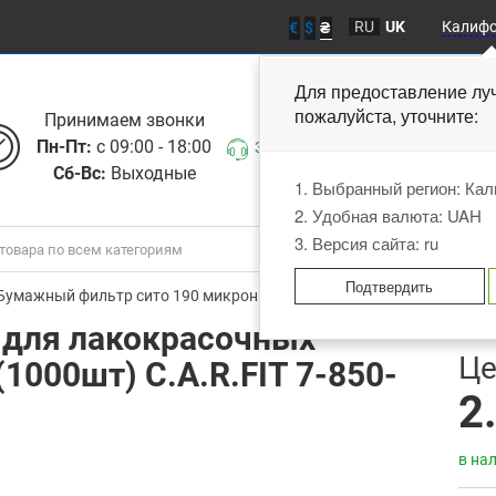
RU
UK
Калиф
€
$
₴
Для предоставление лу
пожалуйста, уточните
Принимаем звонки
Пн-Пт:
с 09:00 - 18:00
Заказать звонок
Сб-Вс:
Выходные
1. Выбранный регион: Ка
2. Удобная валюта: UAH
3. Версия сайта: ru
Подтвердить
Бумажный фильтр сито 190 микрон для лакокрасочных материалов (
 для лакокрасочных
В
Це
1000шт) C.A.R.FIT 7-850-
2
в на