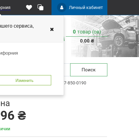
орния
Личный кабинет
чшего
сервиса,
0
товар (ов)
:
0.00 ₴
лифорния
Поиск
Изменить
в упаковке 1000шт) C.A.R.FIT 7-850-0190
 закладки
В сравнение
на
.96 ₴
личии