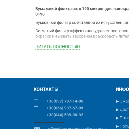
Бумажный фильтр сито 190 микрон для лакокрас
0190
Бумажный фильтр со вставкой из искусственног
Сетчатый фильтр эффективно удаляет посторонн
окраски и вызвать засорение краскораспылител
Применение:
ЧИТАТЬ ПОЛНОСТЬЮ
Подходит для фильтрации красок и подобных ма
КОНТАКТЫ
ИНФО
+38(097) 797-14-86
▶ О на
+38(066) 937-67-09
▶ Дост
+38(044) 599-90-92
▶ Пол
▶ Поль
office@autoremtechnika.com.ua