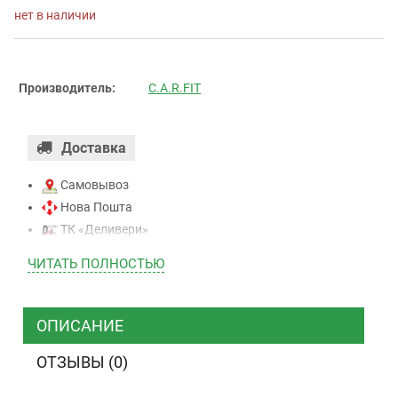
нет в наличии
Производитель:
C.A.R.FIT
Доставка
Самовывоз
Нова Пошта
ТК «Деливери»
ТК «САТ»
ЧИТАТЬ ПОЛНОСТЬЮ
ТК “Justin”
Курьером
ТК ”УкрПочта”
ОПИСАНИЕ
ОТЗЫВЫ (0)
Оплата