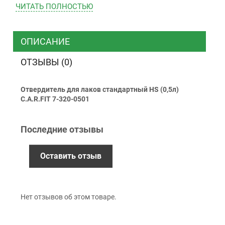
ЧИТАТЬ ПОЛНОСТЬЮ
ТК “Justin”
Курьером
ТК ”УкрПочта”
ОПИСАНИЕ
ОТЗЫВЫ (0)
Оплата
Отвердитель для лаков стандартный HS (0,5л)
Наличными
C.A.R.FIT 7-320-0501
Наложенный платеж (при получении)
Оплата картой Visa, Mastercard - LiqPay
Последние отзывы
Приватбанк
Безналичный расчет (с НДС)
Оставить отзыв
Гарантия
Нет отзывов об этом товаре.
12 месяцев
официальной гарантии от
производителя