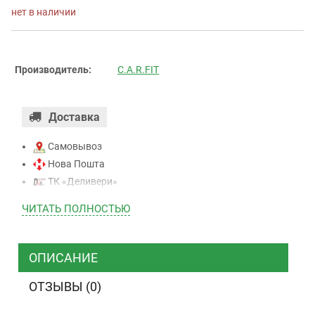
нет в наличии
Производитель:
C.A.R.FIT
Доставка
Самовывоз
Нова Пошта
ТК «Деливери»
ТК «САТ»
ЧИТАТЬ ПОЛНОСТЬЮ
ТК “Justin”
Курьером
ТК ”УкрПочта”
ОПИСАНИЕ
ОТЗЫВЫ (0)
Оплата