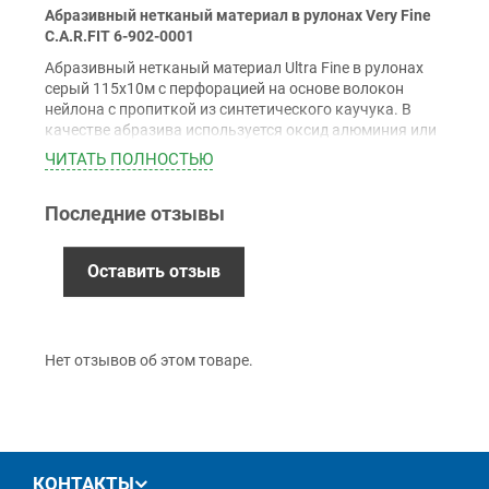
Абразивный нетканый материал в рулонах Very Fine
Наличными
C.A.R.FIT 6-902-0001
Наложенный платеж (при получении)
Абразивный нетканый материал Ultra Fine в рулонах
Оплата картой Visa, Mastercard - LiqPay
серый 115х10м с перфорацией на основе волокон
Приватбанк
нейлона с пропиткой из синтетического каучука. В
качестве абразива используется оксид алюминия или
Безналичный расчет (с НДС)
карбид кремния.
ЧИТАТЬ ПОЛНОСТЬЮ
Применение:
Для шлифования поверхностей сложного профиля,
Последние отзывы
Гарантия
придания им формы и зашлифовки кромок.
Особенности:
12 месяцев
официальной гарантии от
Оставить отзыв
производителя
Имеет повышенную эластичность - идеально
подходит для работы в труднодоступных местах
обмен / возврат товара в течение 14 дней
Благодаря перфорации легко разделяются на
фрагменты стандартного размера
Нет отзывов об этом товаре.
Равномерное распределение абразива по
поверхности губки гарантирует постоянный
рисунок шлифовальных рисок
Увеличенный срок службы благодаря
равномерному распределению абразива по
толщине материала
КОНТАКТЫ