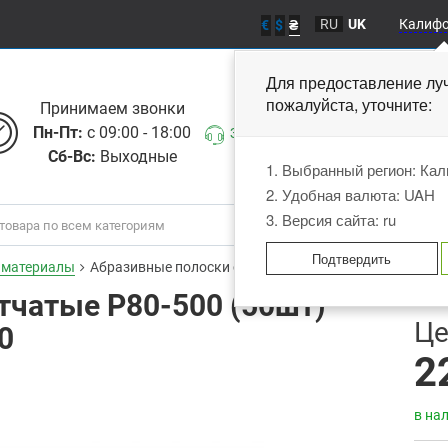
RU
UK
Калиф
€
$
₴
Для предоставление лу
пожалуйста, уточните
Принимаем звонки
Пн-Пт:
с 09:00 - 18:00
Заказать звонок
Сб-Вс:
Выходные
1. Выбранный регион: Ка
2. Удобная валюта: UAH
3. Версия сайта: ru
Подтвердить
 материалы
Абразивные полоски сетчатые P80-500 (50шт) C.A.R.F
тчатые P80-500 (50шт)
В
Це
0
2
в на