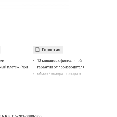
Гарантия
ми
12 месяцев
официальной
ый платеж (при
гарантии от производителя
обмен / возврат товара в
ртой Visa,
течение 14 дней
LiqPay
нк
ый расчет (с
.A.R.FIT 6-701-0080-500