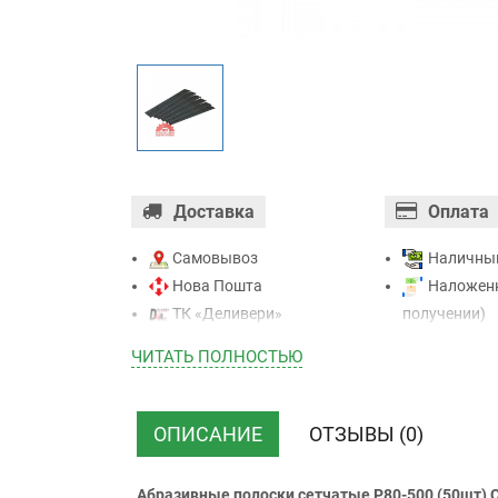
Доставка
Оплата
Самовывоз
Наличны
Нова Пошта
Наложенн
ТК «Деливери»
получении)
ТК «САТ»
Оплата ка
ЧИТАТЬ ПОЛНОСТЬЮ
ТК “Justin”
Mastercard - 
Курьером
Приватба
ТК ”УкрПочта”
Безналичн
ОПИСАНИЕ
ОТЗЫВЫ (0)
НДС)
Абразивные полоски сетчатые P80-500 (50шт) C