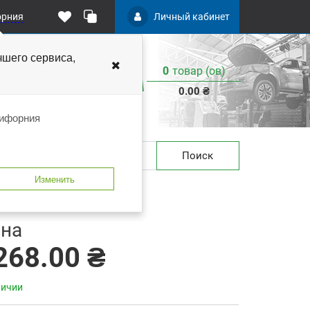
орния
Личный кабинет
чшего
сервиса,
0
товар (ов)
:
0.00 ₴
лифорния
Поиск
Изменить
IT 6-701-0080-500
 закладки
В сравнение
на
268.00 ₴
личии