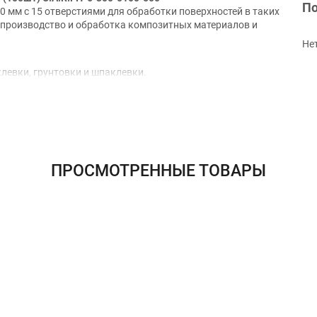
По
0 мм с 15 отверстиями для обработки поверхностей в таких
е, производство и обработка композитных материалов и
Не
левки, грунтовки и шпаклевки.
ванию
 шлифовальной пыли
ения
ПРОСМОТРЕННЫЕ ТОВАРЫ
ми и выступающими кромками без повреждения самого