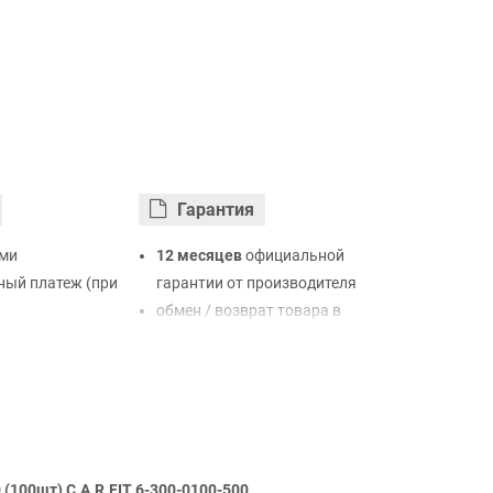
Гарантия
ми
12 месяцев
официальной
ый платеж (при
гарантии от производителя
обмен / возврат товара в
ртой Visa,
течение 14 дней
LiqPay
нк
ый расчет (с
(100шт) C.A.R.FIT 6-300-0100-500