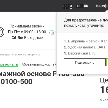
RU
UK
Калиф
€
$
₴
Для предоставление лу
пожалуйста, уточните
Принимаем звонки
Пн-Пт:
с 09:00 - 18:00
Заказать звонок
Сб-Вс:
Выходные
1. Выбранный регион: Ка
2. Удобная валюта: UAH
3. Версия сайта: ru
Подтвердить
 материалы
Абразивный диск на бумажной основе P100-500 (100шт
мажной основе P100-500
В
Це
-0100-500
1
в на