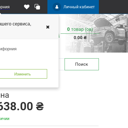
орния
Личный кабинет
чшего
сервиса,
0
товар (ов)
:
0.00 ₴
лифорния
Поиск
Изменить
) C.A.R.FIT 6-300-0100-500
 закладки
В сравнение
на
638.00 ₴
личии