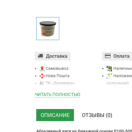
Доставка
Оплата
Самовывоз
Наличны
Нова Пошта
Наложенн
ТК «Деливери»
получении)
ТК «САТ»
Оплата ка
ЧИТАТЬ ПОЛНОСТЬЮ
ТК “Justin”
Mastercard - 
Курьером
Приватба
ТК ”УкрПочта”
Безналичн
ОПИСАНИЕ
ОТЗЫВЫ (0)
НДС)
Абразивный диск на бумажной основе P100-500 