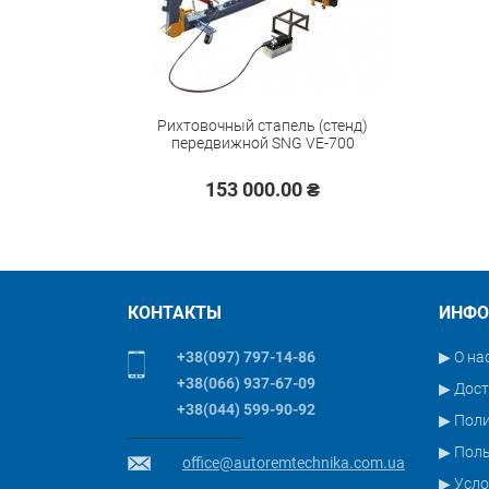
Производитель:
Код товара:
Рихтовочный стапель (стенд)
передвижной SNG VE-700
153 000.00 ₴
КОНТАКТЫ
ИНФО
+38(097) 797-14-86
▶ О на
+38(066) 937-67-09
▶ Дост
+38(044) 599-90-92
▶ Пол
▶ Поль
office@autoremtechnika.com.ua
▶ Усло