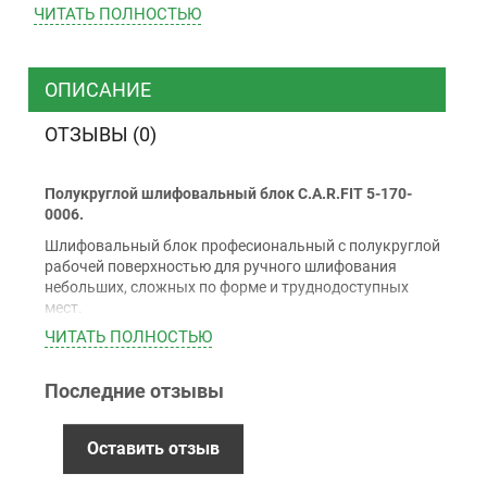
ЧИТАТЬ ПОЛНОСТЬЮ
ТК “Justin”
Курьером
ТК ”УкрПочта”
ОПИСАНИЕ
ОТЗЫВЫ (0)
Оплата
Полукруглой шлифовальный блок C.A.R.FIT 5-170-
Наличными
0006.
Наложенный платеж (при получении)
Шлифовальный блок професиональный с полукруглой
Оплата картой Visa, Mastercard - LiqPay
рабочей поверхностью для ручного шлифования
Приватбанк
небольших, сложных по форме и труднодоступных
мест.
Безналичный расчет (с НДС)
ЧИТАТЬ ПОЛНОСТЬЮ
70х198 мм.
Последние отзывы
Гарантия
12 месяцев
официальной гарантии от
Оставить отзыв
производителя