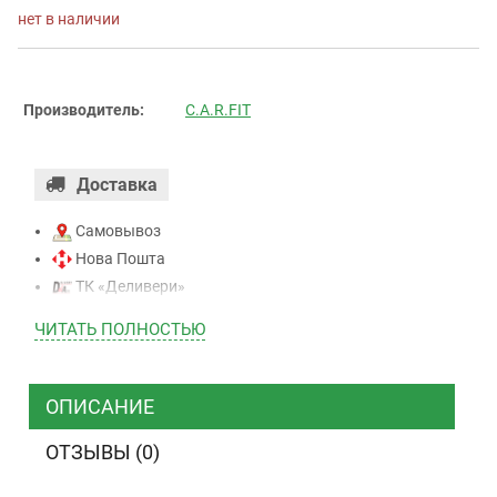
нет в наличии
Производитель:
C.A.R.FIT
Доставка
Самовывоз
Нова Пошта
ТК «Деливери»
ТК «САТ»
ЧИТАТЬ ПОЛНОСТЬЮ
ТК “Justin”
Курьером
ТК ”УкрПочта”
ОПИСАНИЕ
ОТЗЫВЫ (0)
Оплата