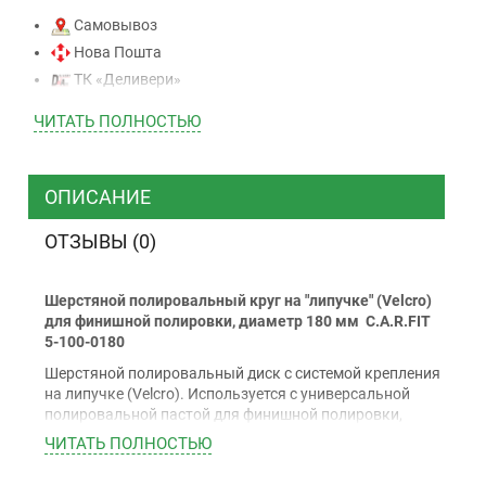
Самовывоз
Нова Пошта
ТК «Деливери»
ТК «САТ»
ЧИТАТЬ ПОЛНОСТЬЮ
ТК “Justin”
Курьером
ТК ”УкрПочта”
ОПИСАНИЕ
ОТЗЫВЫ (0)
Оплата
Шерстяной полировальный круг на "липучке" (Velcro)
Наличными
для финишной полировки, диаметр 180 мм C.A.R.FIT
Наложенный платеж (при получении)
5-100-0180
Оплата картой Visa, Mastercard - LiqPay
Шерстяной полировальный диск с системой крепления
Приватбанк
на липучке (Velcro). Используется с универсальной
полировальной пастой для финишной полировки,
Безналичный расчет (с НДС)
диаметр 180 мм.
ЧИТАТЬ ПОЛНОСТЬЮ