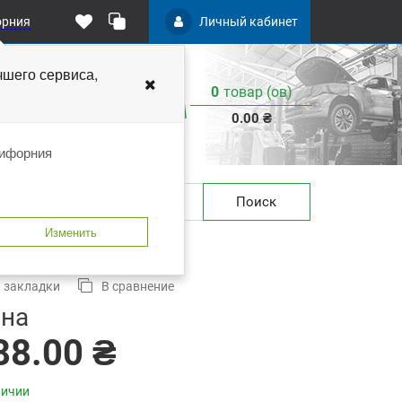
орния
Личный кабинет
чшего
сервиса,
0
товар (ов)
:
0.00 ₴
лифорния
Поиск
Изменить
 M14 C.A.R.FIT 5-100-0002
 закладки
В сравнение
на
88.00 ₴
личии