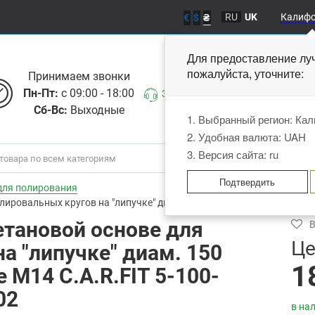
RU
UK
Калиф
€
$
₴
Для предоставление лу
пожалуйста, уточните
Принимаем звонки
Пн-Пт:
с 09:00 - 18:00
Заказать звонок
Сб-Вс:
Выходные
1. Выбранный регион: Ка
2. Удобная валюта: UAH
3. Версия сайта: ru
Подтвердить
для полирования
ировальных кругов на "липучке" диам. 150 мм, крепление на резьбе
етановой основе для
В
Це
а "липучке" диам. 150
1
 M14 C.A.R.FIT 5-100-
02
в на