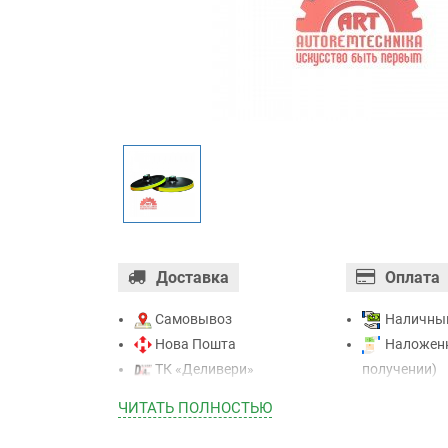
Доставка
Оплата
Самовывоз
Наличны
Нова Пошта
Наложенн
ТК «Деливери»
получении)
ТК «САТ»
Оплата ка
ЧИТАТЬ ПОЛНОСТЬЮ
ТК “Justin”
Mastercard - 
Курьером
Приватба