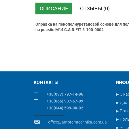
ТК ”УкрПочта”
Безналичн
ОПИСАНИЕ
ОТЗЫВЫ (0)
НДС)
Оправка на пенополиуретановой основе для пол
на резьбе M14 C.A.R.FIT 5-100-0002
КОНТАКТЫ
ИНФО
+38(097) 797-14-86
▶ О на
+38(066) 937-67-09
▶ Дост
+38(044) 599-90-92
▶ Пол
▶ Поль
office@autoremtechnika.com.ua
▶ Усло