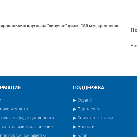
ый расчет (с
ировальных кругов на "липучке" диам. 150 мм, крепление
По
Не
РМАЦИЯ
ПОДДЕРЖКА
с
▶ Сервис
авка и оплата
▶ Партнерам
итика конфиденциальности
▶ Связаться с нами
зовательское соглашение
▶ Новости
вия публичной оферты
▶ Блог