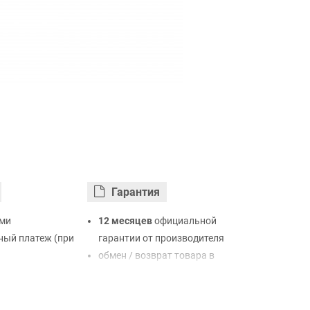
Гарантия
ми
12 месяцев
официальной
ый платеж (при
гарантии от производителя
обмен / возврат товара в
ртой Visa,
течение 14 дней
LiqPay
нк