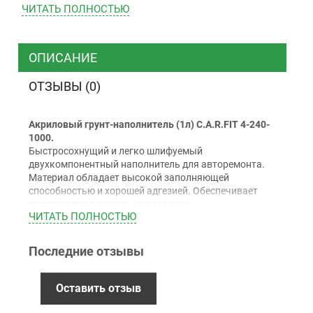
ЧИТАТЬ ПОЛНОСТЬЮ
ТК “Justin”
Курьером
ТК ”УкрПочта”
ОПИСАНИЕ
ОТЗЫВЫ (0)
Оплата
Акриловый грунт-наполнитель (1л) C.A.R.FIT 4-240-
Наличными
1000.
Наложенный платеж (при получении)
Быстросохнущий и легко шлифуемый
двухкомпонентный наполнитель для авторемонта.
Оплата картой Visa, Mastercard - LiqPay
Материал обладает высокой заполняющей
Приватбанк
способностью и хорошей адгезией. Обеспечивает
Безналичный расчет (с НДС)
превосходную защиту от коррозии.
ЧИТАТЬ ПОЛНОСТЬЮ
Применение:
Подходит для ремонта легких и средних повреждений
Последние отзывы
загрунтованных металлических деталей кузова или
Гарантия
деталей, обработанных полиэфирными шпатлевками.
12 месяцев
официальной гарантии от
Особенности:
Оставить отзыв
производителя
Безусадочный