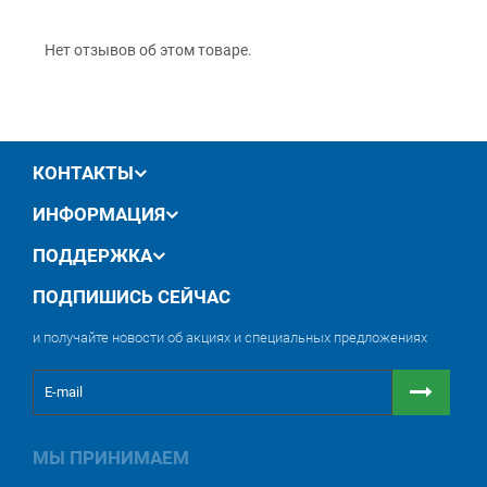
обмен / возврат товара в течение 14 дней
Не оставляет пятен
Возможна толщина покрытия до 250 мкм.
Легко шлифуется – экономит время, усилия и
Нет отзывов об этом товаре.
шлифовальную бумагу
Отсутствие засорения наждачной бумаги
Совместимость с летучими органическими
соединениями.
Подложка:
КОНТАКТЫ
Все виды грунтованных металлических поверхностей,
полиэфирные шпаклевки, 2К акриловые шпатлевки/
ИНФОРМАЦИЯ
грунтовки, OEM и ремонтные покрытия.
ПОДДЕРЖКА
ПОДПИШИСЬ СЕЙЧАС
и получайте новости об акциях и специальных предложениях
МЫ ПРИНИМАЕМ