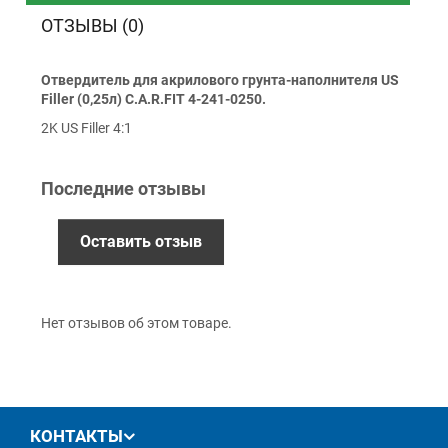
ОТЗЫВЫ (0)
Оплата
Отвердитель для акрилового грунта-наполнителя US
Наличными
Filler (0,25л) C.A.R.FIT 4-241-0250.
Наложенный платеж (при получении)
2K US Filler 4:1
Оплата картой Visa, Mastercard - LiqPay
Приватбанк
Последние отзывы
Безналичный расчет (с НДС)
Оставить отзыв
Гарантия
12 месяцев
официальной гарантии от
Нет отзывов об этом товаре.
производителя
обмен / возврат товара в течение 14 дней
КОНТАКТЫ