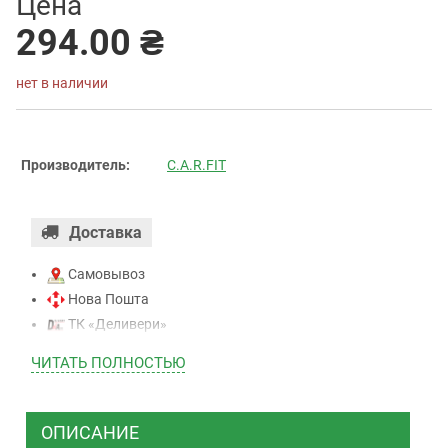
Цена
294.00 ₴
нет в наличии
Производитель:
C.A.R.FIT
Доставка
Самовывоз
Нова Пошта
ТК «Деливери»
ТК «САТ»
ЧИТАТЬ ПОЛНОСТЬЮ
ТК “Justin”
Курьером
ТК ”УкрПочта”
ОПИСАНИЕ