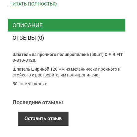
ЧИТАТЬ ПОЛНОСТЬЮ
ТК “Justin”
Курьером
ТК ”УкрПочта”
ОПИСАНИЕ
ОТЗЫВЫ (0)
Оплата
Шпатель из прочного полипропилена (50шт) C.A.R.FIT
Наличными
3-310-0120.
Наложенный платеж (при получении)
Шпатель шириной 120 мм из механически прочного и
Оплата картой Visa, Mastercard - LiqPay
стойкого к растворителям полипропилена.
Приватбанк
50 шт в упаковке.
Безналичный расчет (с НДС)
Последние отзывы
Гарантия
Оставить отзыв
12 месяцев
официальной гарантии от
производителя