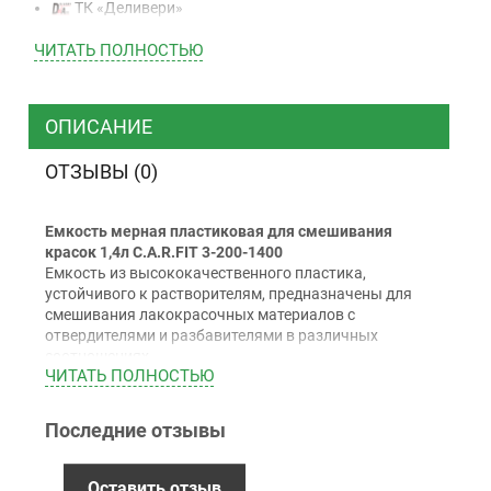
ТК «Деливери»
ТК «САТ»
ЧИТАТЬ ПОЛНОСТЬЮ
ТК “Justin”
Курьером
ТК ”УкрПочта”
ОПИСАНИЕ
ОТЗЫВЫ (0)
Оплата
Емкость мерная пластиковая для смешивания
Наличными
красок 1,4л C.A.R.FIT 3-200-1400
Наложенный платеж (при получении)
Емкость из высококачественного пластика,
устойчивого к растворителям, предназначены для
Оплата картой Visa, Mastercard - LiqPay
смешивания лакокрасочных материалов с
Приватбанк
отвердителями и разбавителями в различных
Безналичный расчет (с НДС)
соотношениях.
ЧИТАТЬ ПОЛНОСТЬЮ
Производятся на современном промышленном
оборудовании. Емкости отличаются высоким
качеством пластика и литья, чистой поверхностью без
Последние отзывы
Гарантия
следов масла, точностью и стойкостью нанесенной
графической информации.
12 месяцев
официальной гарантии от
Оставить отзыв