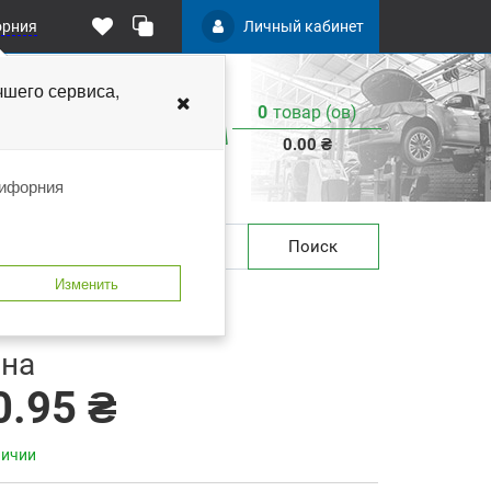
орния
Личный кабинет
чшего
сервиса,
0
товар (ов)
:
0.00 ₴
лифорния
Поиск
Изменить
0,385л C.A.R.FIT 3-200-0385
 закладки
В сравнение
на
0.95 ₴
личии