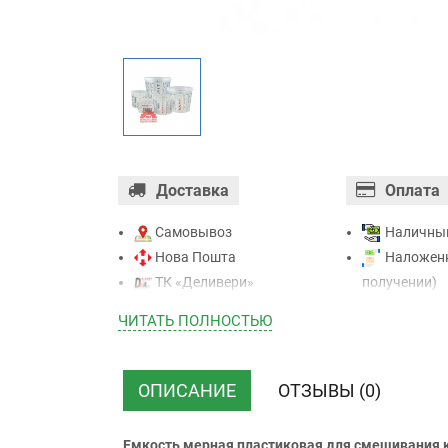
Доставка
Оплата
Самовывоз
Наличны
Нова Пошта
Наложенн
ТК «Деливери»
получении)
ТК «САТ»
Оплата ка
ЧИТАТЬ ПОЛНОСТЬЮ
ТК “Justin”
Mastercard - 
Курьером
Приватба
ТК ”УкрПочта”
Безналичн
ОПИСАНИЕ
ОТЗЫВЫ (0)
НДС)
Емкость мерная пластиковая для смешивания кр