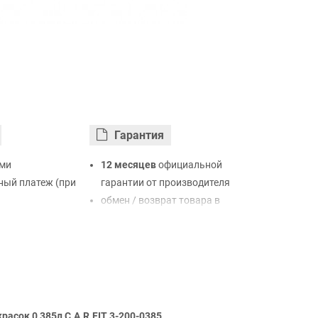
Гарантия
ми
12 месяцев
официальной
ый платеж (при
гарантии от производителя
обмен / возврат товара в
ртой Visa,
течение 14 дней
LiqPay
нк
ый расчет (с
асок 0,385л C.A.R.FIT 3-200-0385