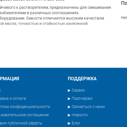
По
ойчивого к растворителям, предназначены для смешивания
разбавителями в различных соотношениях.
Не
борудовании. Емкости отличаются высоким качеством
дов масла, точностью и стойкостью нанесенной
ций смешивания, что позволяет смешивать материалы в
1, 6:1, 7:1 и общей шкале.
РМАЦИЯ
ПОДДЕРЖКА
с
▶ Сервис
авка и оплата
▶ Партнерам
итика конфиденциальности
▶ Связаться с нами
зовательское соглашение
▶ Новости
вия публичной оферты
▶ Блог