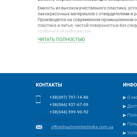
Емкость из высококачественного пластика, уст
лакокрасочных материалов с отвердителями и 
Производятся на современном промышленном о
пластика и литья, чистой поверхностью без сле
графической информации.
ЧИТАТЬ ПОЛНОСТЬЮ
Применение:
Применяется высококачественная шкала пропор
следующих объемных соотношениях 2:1, 3:1, 4:1, 5:
КОНТАКТЫ
ИНФО
+38(097) 797-14-86
▶ О на
+38(066) 937-67-09
▶ Дост
+38(044) 599-90-92
▶ Пол
▶ Поль
office@autoremtechnika.com.ua
▶ Усло