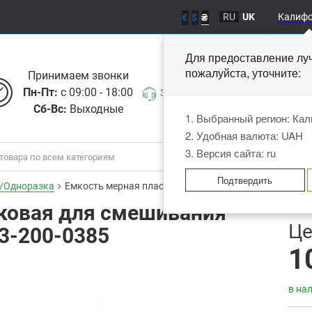
RU
UK
Калиф
€
$
₴
Для предоставление лу
пожалуйста, уточните
Принимаем звонки
Пн-Пт:
с 09:00 - 18:00
Заказать звонок
Сб-Вс:
Выходные
1. Выбранный регион: Ка
2. Удобная валюта: UAH
3. Версия сайта: ru
Подтвердить
/Одноразка
Емкость мерная пластиковая для смешивания красок 
ковая для смешивания
В
Це
 3-200-0385
1
в на