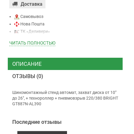
Доставка
Самовывоз
Нова Пошта
ТК «Деливери»
ТК «САТ»
ЧИТАТЬ ПОЛНОСТЬЮ
ТК “Justin”
Курьером
ТК ”УкрПочта”
ОПИСАНИЕ
ОТЗЫВЫ (0)
Оплата
Шиномонтажный стенд автомат, захват диска от 10"
Наличными
до 26", + технороллер + пневмовзрыв 220/380 BRIGHT
Наложенный платеж (при получении)
GT887N-AL390
Оплата картой Visa, Mastercard - LiqPay
Приватбанк
Последние отзывы
Безналичный расчет (с НДС)