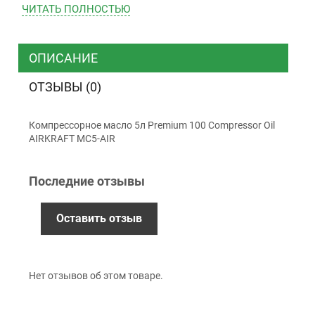
ЧИТАТЬ ПОЛНОСТЬЮ
ТК “Justin”
Курьером
ТК ”УкрПочта”
ОПИСАНИЕ
ОТЗЫВЫ (0)
Оплата
Компрессорное масло 5л Premium 100 Compressor Oil
Наличными
AIRKRAFT MC5-AIR
Наложенный платеж (при получении)
Оплата картой Visa, Mastercard - LiqPay
Последние отзывы
Приватбанк
Безналичный расчет (с НДС)
Оставить отзыв
Гарантия
Нет отзывов об этом товаре.
12 месяцев
официальной гарантии от
производителя