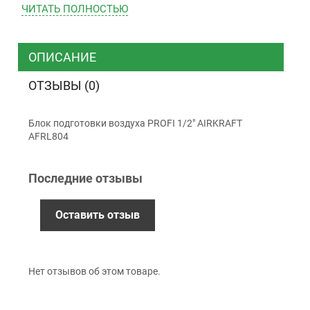
ЧИТАТЬ ПОЛНОСТЬЮ
ТК “Justin”
Курьером
ТК ”УкрПочта”
ОПИСАНИЕ
ОТЗЫВЫ (0)
Оплата
Блок подготовки воздуха PROFI 1/2" AIRKRAFT
Наличными
AFRL804
Наложенный платеж (при получении)
Оплата картой Visa, Mastercard - LiqPay
Последние отзывы
Приватбанк
Безналичный расчет (с НДС)
Оставить отзыв
Гарантия
Нет отзывов об этом товаре.
12 месяцев
официальной гарантии от
производителя